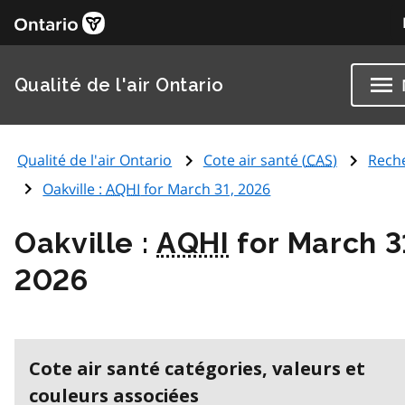
Qualité de l'air Ontario
Qualité de l'air Ontario
Cote air santé (
CAS
)
Rech
Oakville :
AQHI
for March 31, 2026
Oakville :
AQHI
for March 3
2026
Cote air santé catégories, valeurs et
couleurs associées