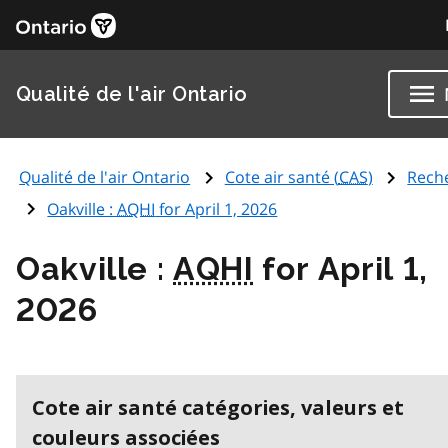
Qualité de l'air Ontario
Qualité de l'air Ontario
Cote air santé (
CAS
)
Rech
Oakville :
AQHI
for April 1, 2026
Oakville :
AQHI
for April 1,
2026
Cote air santé catégories, valeurs et
couleurs associées