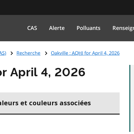
CAS
Alerte
Polluants
Renseig
AS
)
Recherche
Oakville :
AQHI
for April 4, 2026
r April 4, 2026
aleurs et couleurs associées