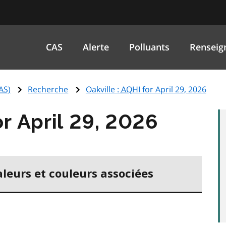
CAS
Alerte
Polluants
Renseig
AS
)
Recherche
Oakville :
AQHI
for April 29, 2026
r April 29, 2026
aleurs et couleurs associées