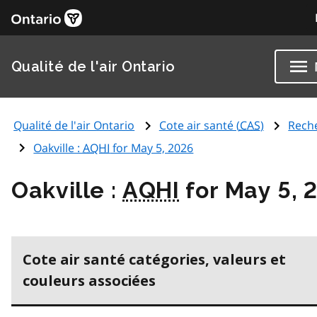
Qualité de l'air Ontario
Qualité de l'air Ontario
Cote air santé (
CAS
)
Rech
Oakville :
AQHI
for May 5, 2026
Oakville :
AQHI
for May 5, 
Cote air santé catégories, valeurs et
couleurs associées