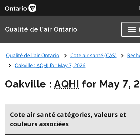
Qualité de l'air Ontario
Qualité de l'air Ontario
Cote air santé (
CAS
)
Rech
Oakville :
AQHI
for May 7, 2026
Oakville :
AQHI
for May 7, 
Cote air santé catégories, valeurs et
couleurs associées