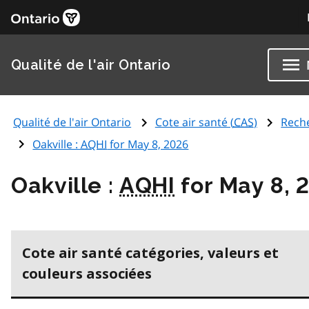
Qualité de l'air Ontario
Qualité de l'air Ontario
Cote air santé (
CAS
)
Rech
Oakville :
AQHI
for May 8, 2026
Oakville :
AQHI
for May 8, 
Cote air santé catégories, valeurs et
couleurs associées