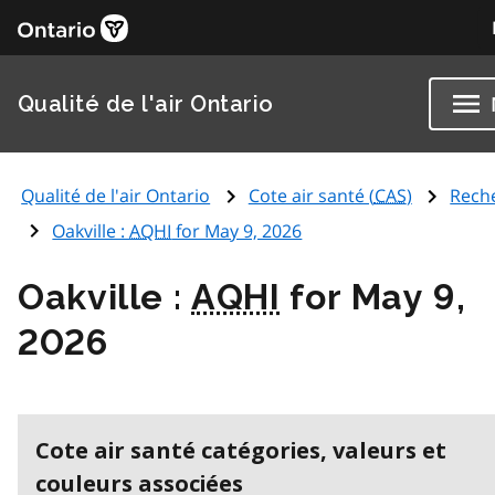
Qualité de l'air Ontario
Qualité de l'air Ontario
Cote air santé (
CAS
)
Rech
Oakville :
AQHI
for May 9, 2026
Oakville :
AQHI
for May 9,
2026
Cote air santé catégories, valeurs et
couleurs associées