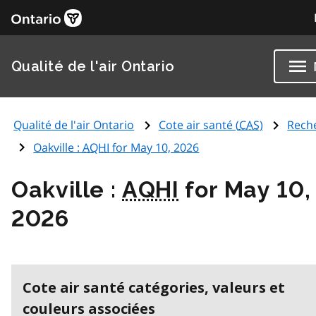
Qualité de l'air Ontario
Qualité de l'air Ontario
Cote air santé (
CAS
)
Rech
Oakville :
AQHI
for May 10, 2026
Oakville :
AQHI
for May 10,
2026
Cote air santé catégories, valeurs et
couleurs associées