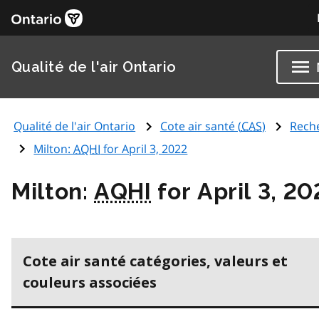
Qualité de l'air Ontario
Qualité de l'air Ontario
Cote air santé (
CAS
)
Rech
Milton:
AQHI
for April 3, 2022
Milton:
AQHI
for April 3, 20
Cote air santé catégories, valeurs et
couleurs associées