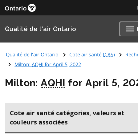
Qualité de l'air Ontario
Qualité de l'air Ontario
Cote air santé (
CAS
)
Rech
Milton:
AQHI
for April 5, 2022
Milton:
AQHI
for April 5, 2
Cote air santé catégories, valeurs et
couleurs associées