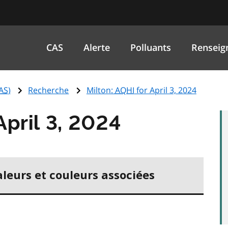
CAS
Alerte
Polluants
Renseig
AS
)
Recherche
Milton:
AQHI
for April 3, 2024
April 3, 2024
aleurs et couleurs associées