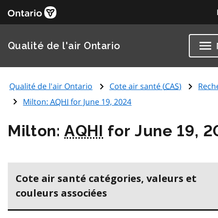
Qualité de l'air Ontario
Qualité de l'air Ontario
Cote air santé (
CAS
)
Rech
Milton:
AQHI
for June 19, 2024
Milton:
AQHI
for June 19, 
Cote air santé catégories, valeurs et
couleurs associées