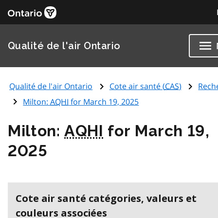
Qualité de l'air Ontario
Qualité de l'air Ontario
Cote air santé (
CAS
)
Rech
Milton:
AQHI
for March 19, 2025
Milton:
AQHI
for March 19,
2025
Cote air santé catégories, valeurs et
couleurs associées