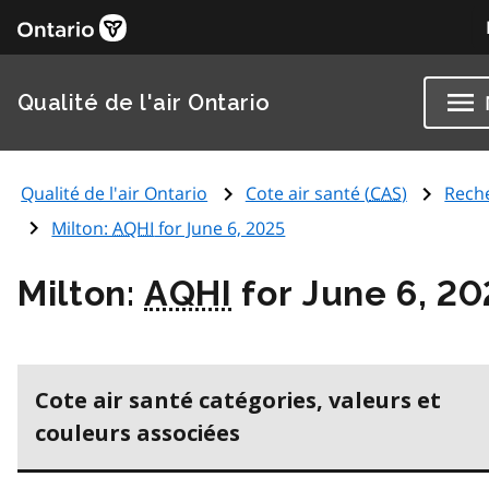
Qualité de l'air Ontario
Qualité de l'air Ontario
Cote air santé (
CAS
)
Rech
Milton:
AQHI
for June 6, 2025
Milton:
AQHI
for June 6, 20
Cote air santé catégories, valeurs et
couleurs associées