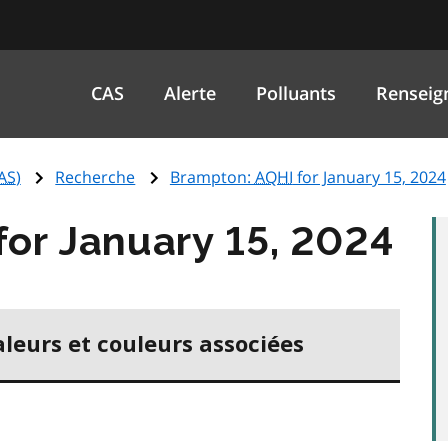
CAS
Alerte
Polluants
Renseig
AS
)
Recherche
Brampton:
AQHI
for January 15, 2024
for January 15, 2024
aleurs et couleurs associées