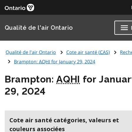
Qualité de l'air Ontario
Qualité de l'air Ontario
Cote air santé (
CAS
)
Rech
Brampton:
AQHI
for January 29, 2024
Brampton:
AQHI
for Januar
29, 2024
Cote air santé catégories, valeurs et
couleurs associées