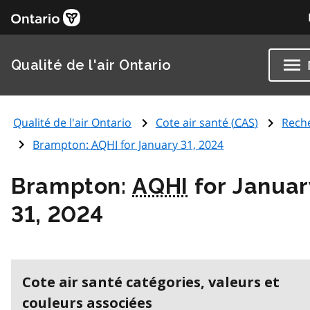
Qualité de l'air Ontario
Qualité de l'air Ontario
Cote air santé (
CAS
)
Rech
Brampton:
AQHI
for January 31, 2024
Brampton:
AQHI
for Januar
31, 2024
Cote air santé catégories, valeurs et
couleurs associées