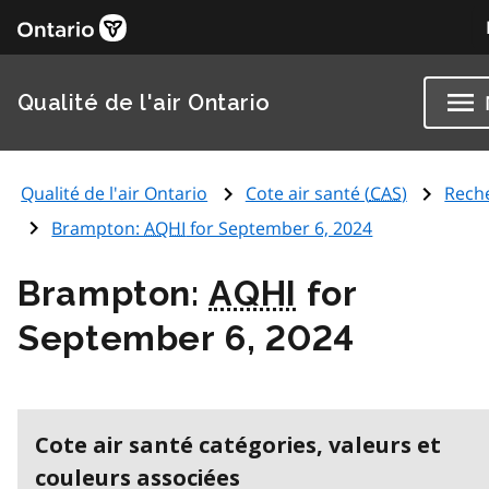
Qualité de l'air Ontario
Qualité de l'air Ontario
Cote air santé (
CAS
)
Rech
Brampton:
AQHI
for September 6, 2024
Brampton:
AQHI
for
September 6, 2024
Cote air santé catégories, valeurs et
couleurs associées