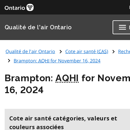
Qualité de l'air Ontario
Qualité de l'air Ontario
Cote air santé (
CAS
)
Rech
Brampton:
AQHI
for November 16, 2024
Brampton:
AQHI
for Novem
16, 2024
Cote air santé catégories, valeurs et
couleurs associées