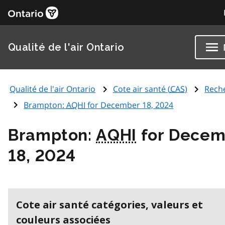
Qualité de l'air Ontario
Qualité de l'air Ontario
Cote air santé (
CAS
)
Rech
Brampton:
AQHI
for December 18, 2024
Brampton:
AQHI
for Decem
18, 2024
Cote air santé catégories, valeurs et
couleurs associées