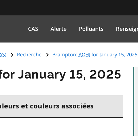
CAS
Alerte
Polluants
Renseig
AS
)
Recherche
Brampton:
AQHI
for January 15, 2025
for January 15, 2025
aleurs et couleurs associées