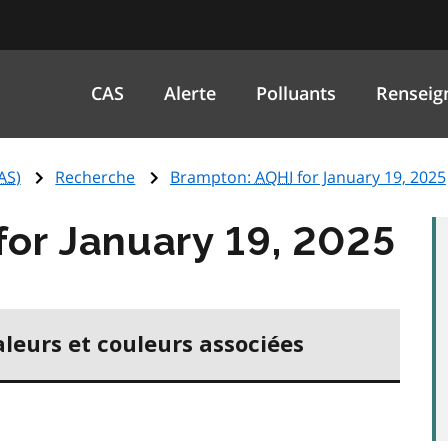
CAS
Alerte
Polluants
Renseig
AS
)
Recherche
Brampton:
AQHI
for January 19, 2025
for January 19, 2025
aleurs et couleurs associées