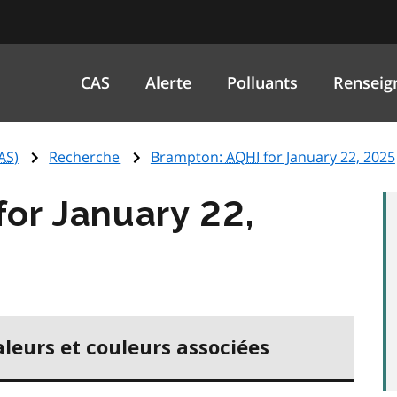
CAS
Alerte
Polluants
Renseig
AS
)
Recherche
Brampton:
AQHI
for January 22, 2025
for January 22,
aleurs et couleurs associées