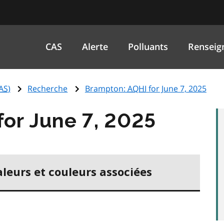
CAS
Alerte
Polluants
Renseig
AS
)
Recherche
Brampton:
AQHI
for June 7, 2025
for June 7, 2025
aleurs et couleurs associées