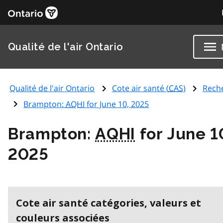
Qualité de l'air Ontario
Qualité de l'air Ontario
Cote air santé (
CAS
)
Rech
Brampton:
AQHI
for June 10, 2025
Brampton:
AQHI
for June 1
2025
Cote air santé catégories, valeurs et
couleurs associées