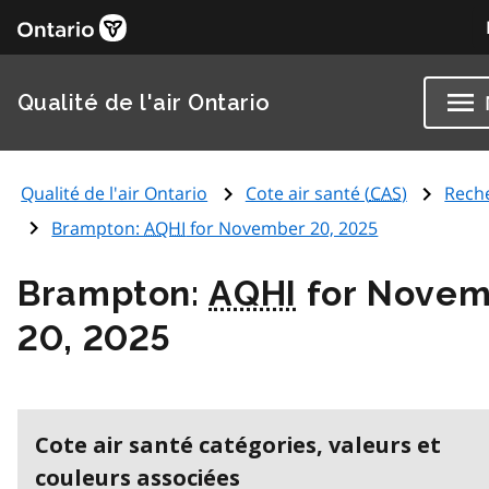
Qualité de l'air Ontario
Qualité de l'air Ontario
Cote air santé (
CAS
)
Rech
Brampton:
AQHI
for November 20, 2025
Brampton:
AQHI
for Novem
20, 2025
Cote air santé catégories, valeurs et
couleurs associées