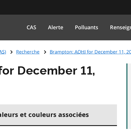
CAS
Alerte
Polluants
Renseig
AS
)
Recherche
Brampton:
AQHI
for December 11, 2
for December 11,
aleurs et couleurs associées