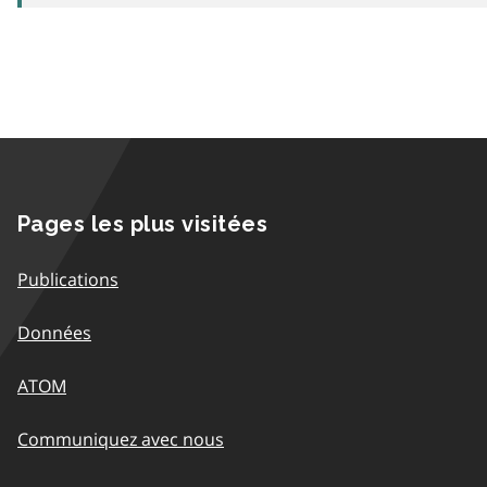
Pages les plus visitées
Publications
Données
ATOM
Communiquez avec nous