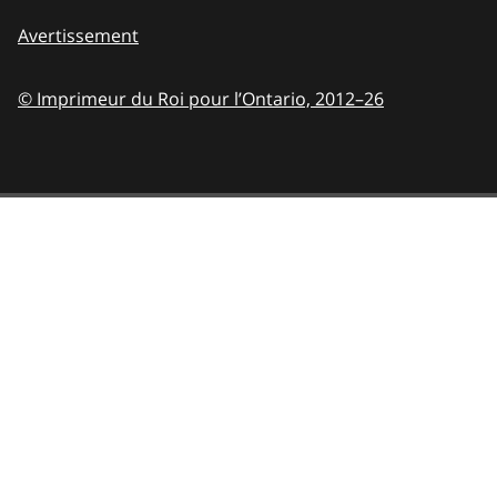
Avertissement
© Imprimeur du Roi pour l’Ontario,
2012–26