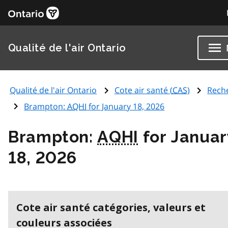
Qualité de l'air Ontario
Qualité de l'air Ontario
Cote air santé (
CAS
)
Rech
Brampton:
AQHI
for January 18, 2026
Brampton:
AQHI
for Januar
18, 2026
Cote air santé catégories, valeurs et
couleurs associées