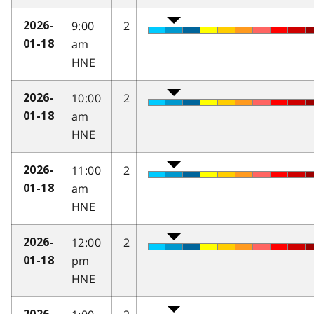
9:00
2
2026-
am
01-18
HNE
10:00
2
2026-
am
01-18
HNE
11:00
2
2026-
am
01-18
HNE
12:00
2
2026-
pm
01-18
HNE