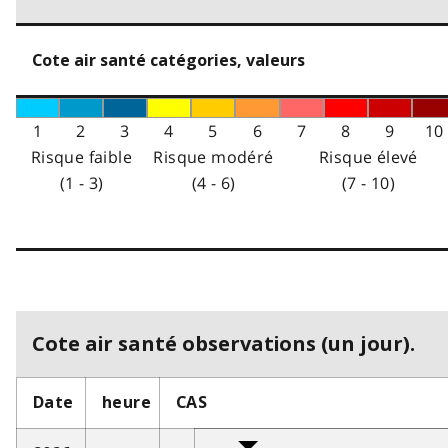
Cote air santé catégories, valeurs
1
2
3
4
5
6
7
8
9
10
Risque faible
Risque modéré
Risque élevé
(1 - 3)
(4 - 6)
(7 - 10)
Cote air santé observations (un jour).
Date
heure
CAS