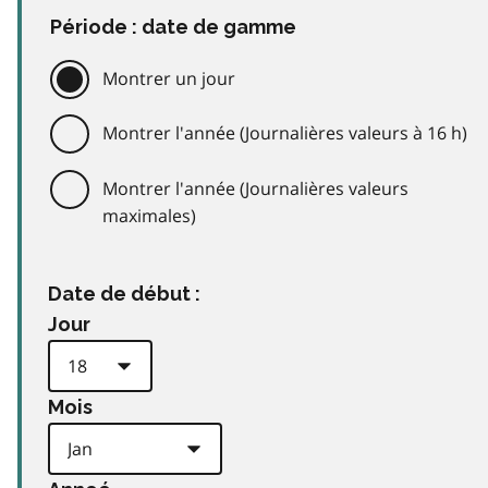
Période : date de gamme
Montrer un jour
Montrer l'année (Journalières valeurs à 16 h)
Montrer l'année (Journalières valeurs
maximales)
Date de début :
Jour
Mois