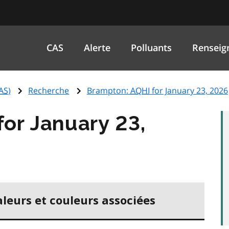
CAS
Alerte
Polluants
Renseig
AS
)
Recherche
Brampton:
AQHI
for January 23, 2026
for January 23,
aleurs et couleurs associées