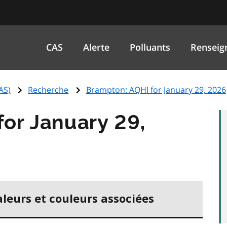
CAS
Alerte
Polluants
Renseig
AS
)
Recherche
Brampton:
AQHI
for January 29, 2026
for January 29,
aleurs et couleurs associées