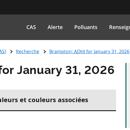
CAS
Alerte
Polluants
Renseig
AS
)
Recherche
Brampton:
AQHI
for January 31, 2026
for January 31, 2026
aleurs et couleurs associées