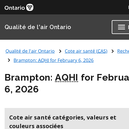
Qualité de l'air Ontario
Qualité de l'air Ontario
Cote air santé (
CAS
)
Rech
Brampton:
AQHI
for February 6, 2026
Brampton:
AQHI
for Februa
6, 2026
Cote air santé catégories, valeurs et
couleurs associées