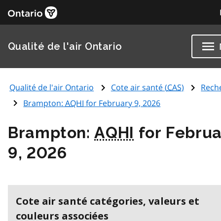
Qualité de l'air Ontario
Qualité de l'air Ontario
Cote air santé (
CAS
)
Rech
Brampton:
AQHI
for February 9, 2026
Brampton:
AQHI
for Februa
9, 2026
Cote air santé catégories, valeurs et
couleurs associées