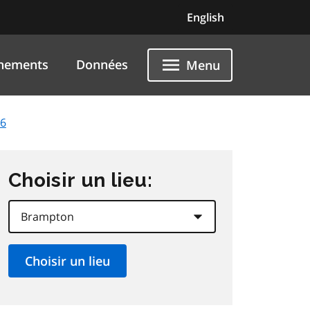
English
nements
Données
Menu
26
Choisir un lieu: