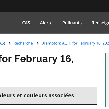
CAS
Alerte
Polluants
Renseig
AS
)
Recherche
Brampton:
AQHI
for February 16, 20
for February 16,
aleurs et couleurs associées