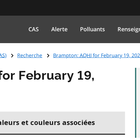
CAS
Alerte
Polluants
Renseig
AS
)
Recherche
Brampton:
AQHI
for February 19, 20
for February 19,
aleurs et couleurs associées