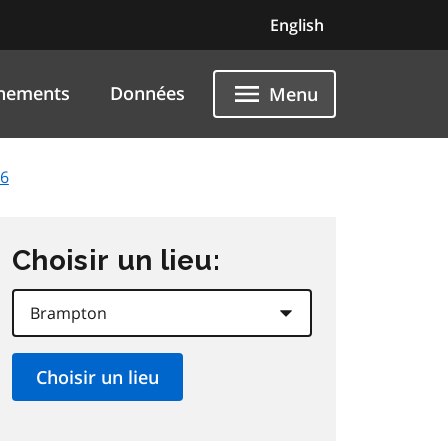
English
nements
Données
Menu
26
Choisir un lieu: