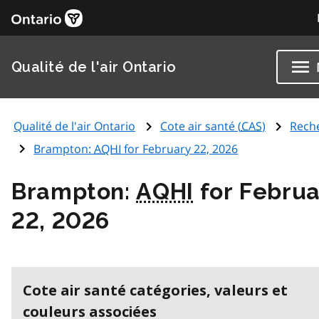
Qualité de l'air Ontario
Qualité de l'air Ontario
Cote air santé (
CAS
)
Rech
Brampton:
AQHI
for February 22, 2026
Brampton:
AQHI
for Februa
22, 2026
Cote air santé catégories, valeurs et
couleurs associées