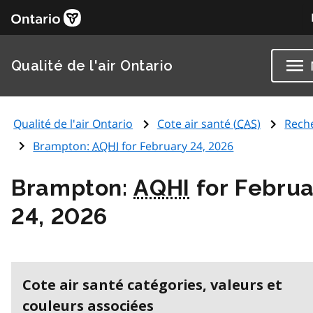
Qualité de l'air Ontario
Qualité de l'air Ontario
Cote air santé (
CAS
)
Rech
Brampton:
AQHI
for February 24, 2026
Brampton:
AQHI
for Februa
24, 2026
Cote air santé catégories, valeurs et
couleurs associées