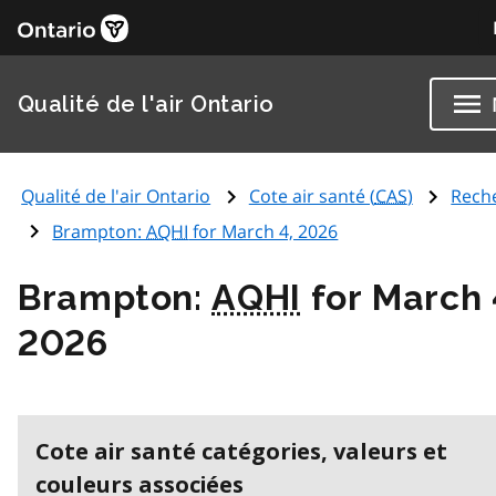
Qualité de l'air Ontario
Qualité de l'air Ontario
Cote air santé (
CAS
)
Rech
Brampton:
AQHI
for March 4, 2026
Brampton:
AQHI
for March 
2026
Cote air santé catégories, valeurs et
couleurs associées