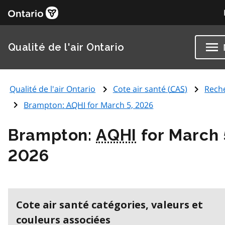
Qualité de l'air Ontario
Qualité de l'air Ontario
Cote air santé (
CAS
)
Rech
Brampton:
AQHI
for March 5, 2026
Brampton:
AQHI
for March 
2026
Cote air santé catégories, valeurs et
couleurs associées