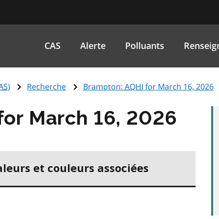
CAS
Alerte
Polluants
Renseig
AS
)
Recherche
Brampton:
AQHI
for March 16, 2026
for March 16, 2026
aleurs et couleurs associées