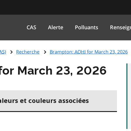
CAS
Alerte
Polluants
Renseig
AS
)
Recherche
Brampton:
AQHI
for March 23, 2026
for March 23, 2026
aleurs et couleurs associées