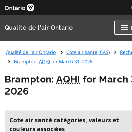
Qualité de l'air Ontario
Qualité de l'air Ontario
Cote air santé (
CAS
)
Rech
Brampton:
AQHI
for March 31, 2026
Brampton:
AQHI
for March 
2026
Cote air santé catégories, valeurs et
couleurs associées