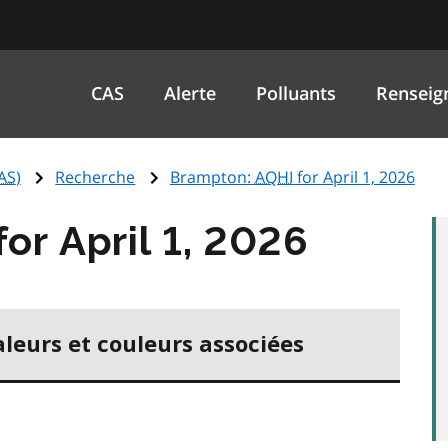
CAS
Alerte
Polluants
Renseig
AS
)
Recherche
Brampton:
AQHI
for April 1, 2026
for April 1, 2026
aleurs et couleurs associées