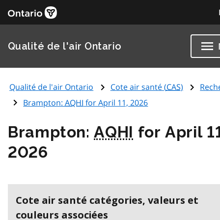
Qualité de l'air Ontario
Qualité de l'air Ontario
Cote air santé (
CAS
)
Rech
Brampton:
AQHI
for April 11, 2026
Brampton:
AQHI
for April 1
2026
Cote air santé catégories, valeurs et
couleurs associées