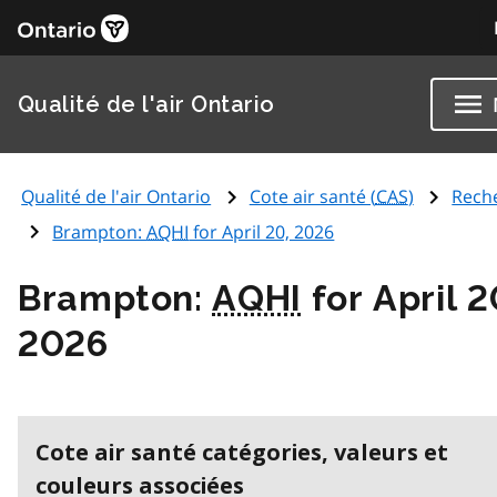
Qualité de l'air Ontario
Qualité de l'air Ontario
Cote air santé (
CAS
)
Rech
Brampton:
AQHI
for April 20, 2026
Brampton:
AQHI
for April 2
2026
Cote air santé catégories, valeurs et
couleurs associées