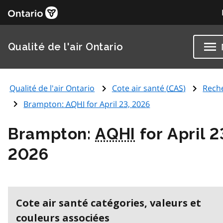
Qualité de l'air Ontario
Qualité de l'air Ontario
Cote air santé (
CAS
)
Rech
Brampton:
AQHI
for April 23, 2026
Brampton:
AQHI
for April 2
2026
Cote air santé catégories, valeurs et
couleurs associées