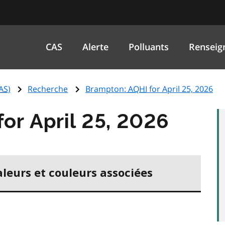
CAS
Alerte
Polluants
Renseig
AS
)
Recherche
Brampton:
AQHI
for April 25, 2026
for April 25, 2026
aleurs et couleurs associées