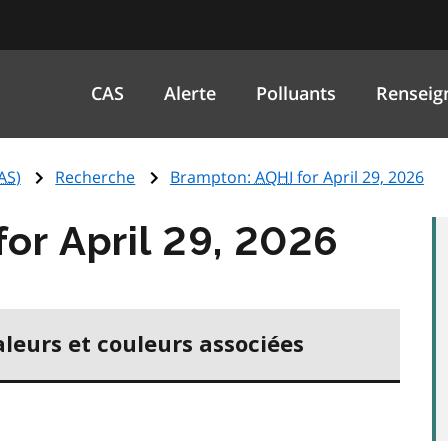
CAS
Alerte
Polluants
Renseig
AS
)
Recherche
Brampton:
AQHI
for April 29, 2026
for April 29, 2026
aleurs et couleurs associées