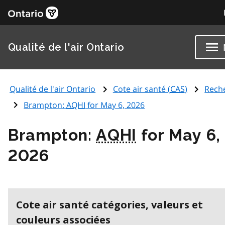
Qualité de l'air Ontario
Qualité de l'air Ontario
Cote air santé (
CAS
)
Rech
Brampton:
AQHI
for May 6, 2026
Brampton:
AQHI
for May 6,
2026
Cote air santé catégories, valeurs et
couleurs associées